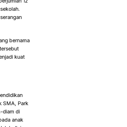
berjumlah 12
 sekolah.
 serangan
 yang bernama
tersebut
njadi kuat
pendidikan
ak SMA, Park
m-diam di
 pada anak