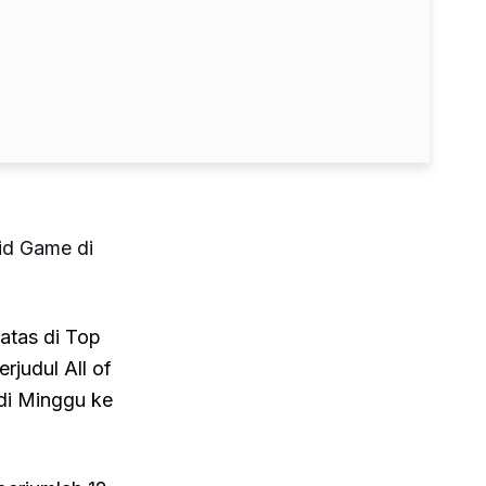
uid Game di
tas di Top
erjudul All of
di Minggu ke