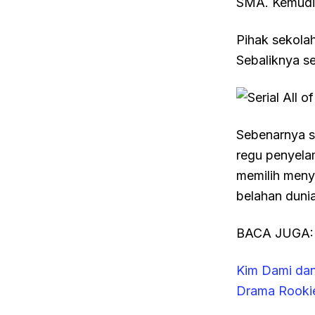
SMA. Kemudia
Pihak sekola
Sebaliknya se
Sebenarnya s
regu penyela
memilih menye
belahan dunia
BACA JUGA:
Kim Dami dan
Drama Rookie