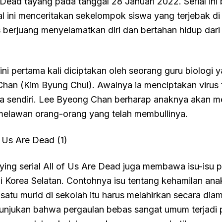
 Dead tayang pada tanggal 28 Januari 2022. Serial ini 
al ini menceritakan sekelompok siswa yang terjebak di
 berjuang menyelamatkan diri dan bertahan hidup dari
ini pertama kali diciptakan oleh seorang guru biologi
han (Kim Byung Chul). Awalnya ia menciptakan virus 
a sendiri. Lee Byeong Chan berharap anaknya akan me
melawan orang-orang yang telah membullinya.
llying serial All of Us Are Dead juga membawa isu-isu 
di Korea Selatan. Contohnya isu tentang kehamilan an
satu murid di sekolah itu harus melahirkan secara dia
menunjukan bahwa pergaulan bebas sangat umum terjadi