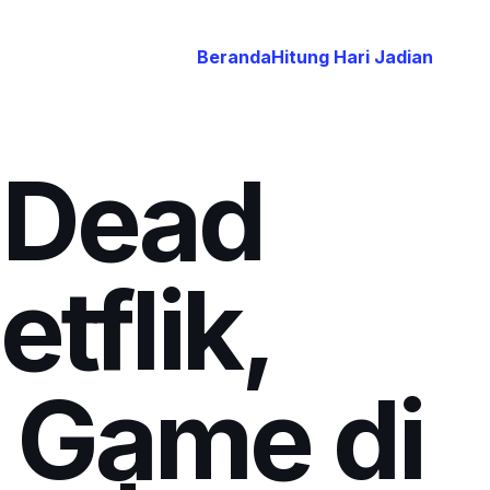
Beranda
Hitung Hari Jadian
e Dead
tflik,
d Game di