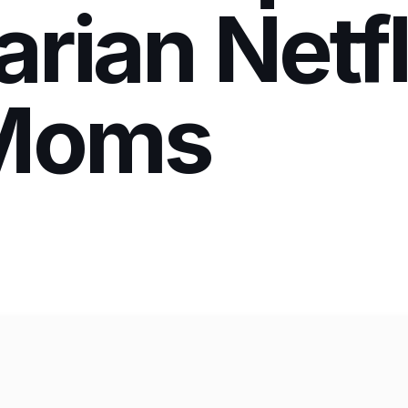
rian Netfl
 Moms