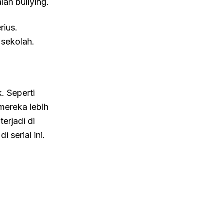
ah bullying.
rius.
 sekolah.
. Seperti
ereka lebih
erjadi di
serial ini.