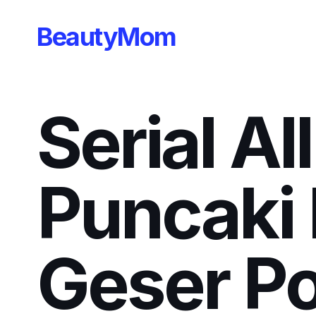
BeautyMom
Serial Al
Puncaki 
Geser Po