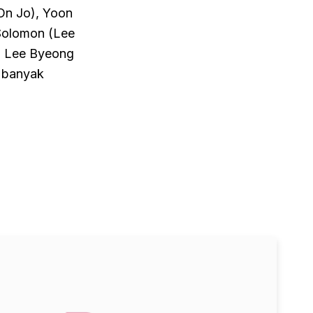
On Jo), Yoon
Solomon (Lee
, Lee Byeong
 banyak