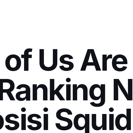
l of Us Ar
Ranking Ne
sisi Squi