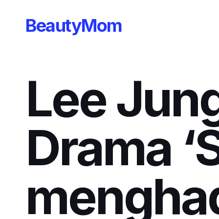
BeautyMom
Lee Jun
Drama ‘S
menghad