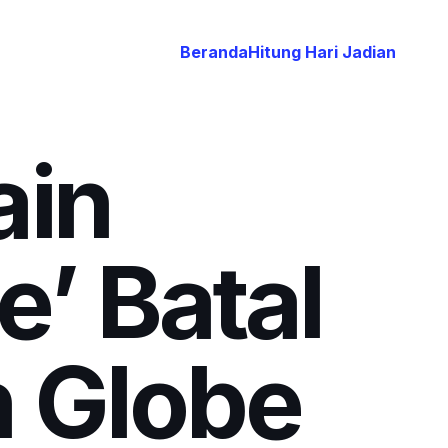
Beranda
Hitung Hari Jadian
ain
’ Batal
n Globe