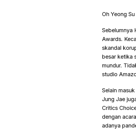
Oh Yeong Su
Sebelumnya H
Awards. Keca
skandal korup
besar ketika 
mundur. Tida
studio Amazo
Selain masuk
Jung Jae juga
Critics Choi
dengan acara
adanya pand