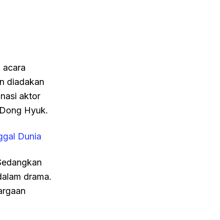
m acara
n diadakan
nasi aktor
g Dong Hyuk.
gal Dunia
 Sedangkan
dalam drama.
argaan