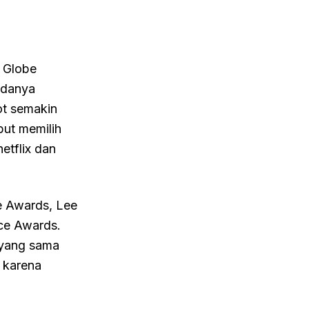
 Globe
adanya
ot semakin
but memilih
etflix dan
e Awards, Lee
ice Awards.
 yang sama
 karena