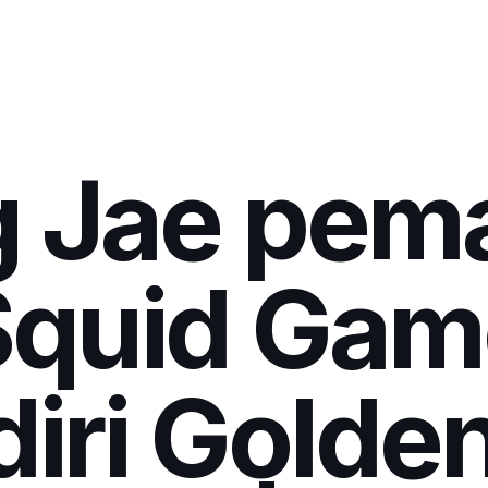
g Jae pem
quid Game
iri Golde