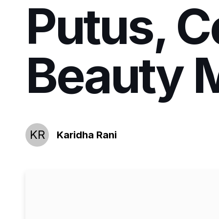
Putus, Ce
Beauty
KR
Karidha Rani