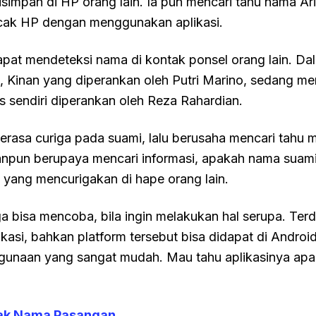
simpan di HP orang lain. Ia pun mencari tahu nama Ar
ak HP dengan menggunakan aplikasi.
dapat mendeteksi nama di kontak ponsel orang lain. D
s, Kinan yang diperankan oleh Putri Marino, sedang men
s sendiri diperankan oleh Reza Rahardian.
rasa curiga pada suami, lalu berusaha mencari tahu me
nanpun berupaya mencari informasi, apakah nama suam
yang mencurigakan di hape orang lain.
a bisa mencoba, bila ingin melakukan hal serupa. Ter
kasi, bahkan platform tersebut bisa didapat di Androi
unaan yang sangat mudah. Mau tahu aplikasinya apa 
cak Nama Pasangan