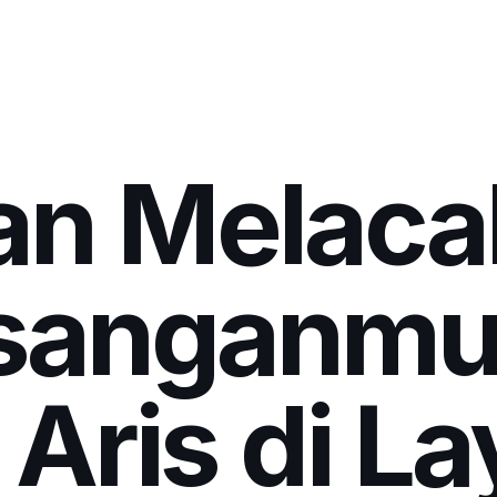
an Melac
sanganmu,
 Aris di L