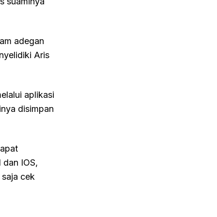
is suaminya
alam adegan
yelidiki Aris
lalui aplikasi
inya disimpan
dapat
d dan IOS,
saja cek