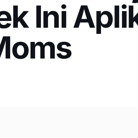
k Ini Apli
 Moms